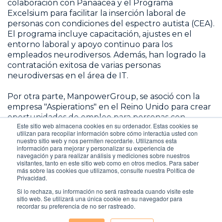
colaboración con Panaacea y el Programa
Excelsium para facilitar la inserción laboral de
personas con condiciones del espectro autista (CEA).
El programa incluye capacitación, ajustes en el
entorno laboral y apoyo continuo para los
empleados neurodiversos. Además, han logrado la
contratación exitosa de varias personas
neurodiversas en el área de IT.
Por otra parte, ManpowerGroup, se asoció con la
empresa "Aspierations" en el Reino Unido para crear
oportunidades de empleo para personas con
Este sitio web almacena cookies en su ordenador. Estas cookies se
talento dentro de la comunidad Asperger. Han
utilizan para recopilar información sobre cómo interactúa usted con
desarrollado un Sistema de Seguimiento de
nuestro sitio web y nos permiten recordarle. Utilizamos esta
información para mejorar y personalizar su experiencia de
Solicitantes (ATS) amigable con el autismo y realizan
navegación y para realizar análisis y mediciones sobre nuestros
entrevistas para entender las habilidades de los
visitantes, tanto en este sitio web como en otros medios. Para saber
candidatos antes de buscar coincidencias con
más sobre las cookies que utilizamos, consulte nuestra Política de
Privacidad.
vacantes adecuadas.
Si lo rechaza, su información no será rastreada cuando visite este
sitio web. Se utilizará una única cookie en su navegador para
recordar su preferencia de no ser rastreado.