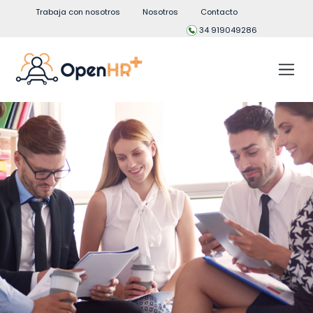
Trabaja con nosotros
Nosotros
Contacto
34 919049286