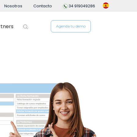
Nosotros
Contacto
34 919049286
rtners
Agenda tu demo
 de personal
People Analytics
ng
n de empleados
io
ón del Desempeño
e Gastos
n Flexible