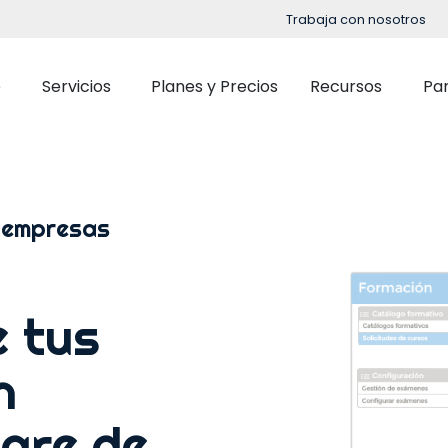
Trabaja con nosotros
e
Servicios
Planes y Precios
Recursos
Pa
Implementación
Blog
Soporte
Eventos
 empresas
Control Horario
Selección
OpenHR Academy
Podcast
Gestión de Turnos
Onboardi
Seguridad
Guías y Ebooks
Partes de trabajo y Gestión de tareas
Formació
e tus
Integración
Casos de Estud
Evaluaci
Outsourcing de Nómina
n
Gestión d
Retribució
are de