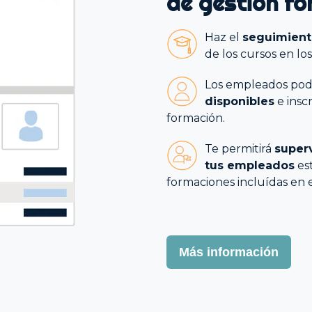
de gestión fo
Haz el
seguimient
de los cursos en lo
Los empleados pod
disponibles
e inscr
formación.
Te permitirá
superv
tus empleados
est
formaciones incluídas en 
Más información