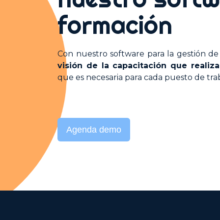
Encuestas de Recursos Humanos
formación
Soluciones de Nómina
Con nuestro software para la gestión d
visión de la capacitación que reali
que es necesaria para cada puesto de tra
Agenda demo