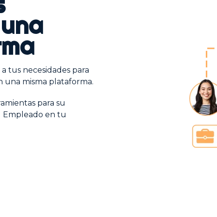
s
 una
rma
a tus necesidades para
n una misma plataforma.
amientas para su
el Empleado en tu