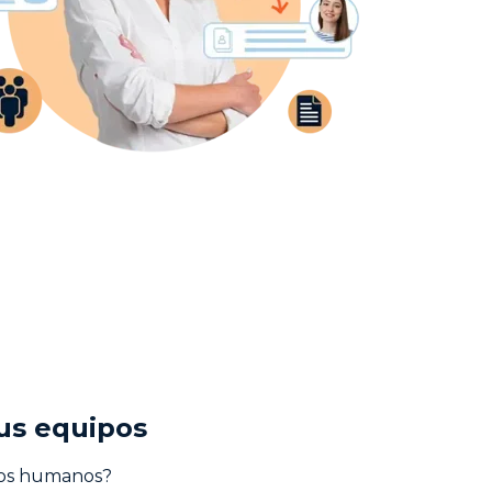
gualdad
sus equipos
rsos humanos?