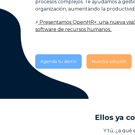
procesos complejos. Te ayudamos a gestio
Encuestas de Recursos Humanos
organización, aumentando la productivid
Soluciones de Nómina
⚡
Presentamos OpenHR+: una nueva visió
software de recursos humanos.
Agenda tu demo
Nuestra solución
Ellos ya c
Y tú, ¿a qué