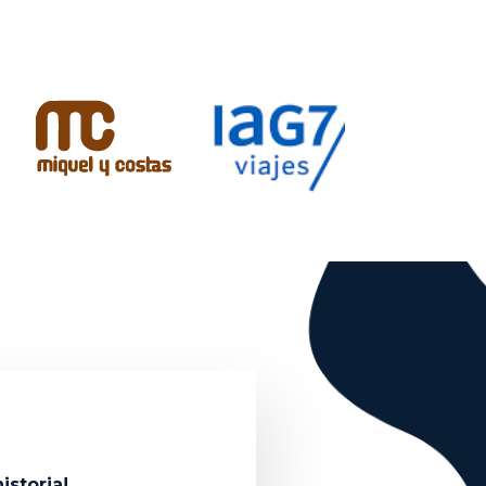
s
istoria!