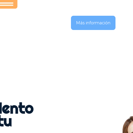
Más información
lento
tu