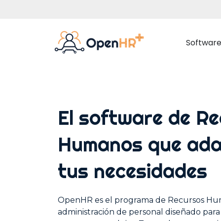
Softwar
El software de R
Datos Empleados
Gestión Documental
Humanos que ad
Organigrama Corporativo
tus necesidades
Comunicación Interna
Portal del Empleado
OpenHR es el programa de Recursos Huma
Ausencias y Vacaciones
administración de personal diseñado para