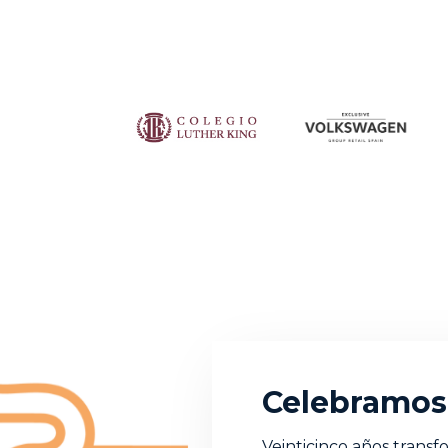
Celebramos 
Veinticinco años tran