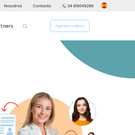
Nosotros
Contacto
34 919049286
rtners
Agenda tu demo
 de personal
People Analytics
ng
n de empleados
io
ón del Desempeño
e Gastos
n Flexible