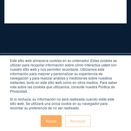
Este sitio web almacena cookies en su ordenador. Estas cookies se
utilizan para recopilar información sobre cómo interactúa usted con
nuestro sitio web y nos permiten recordarle. Utilizamos esta
información para mejorar y personalizar su experiencia de
navegación y para realizar análisis y mediciones sobre nuestros
visitantes, tanto en este sitio web como en otros medios. Para saber
Legal
más sobre las cookies que utilizamos, consulte nuestra Política de
Privacidad
Privacidad.
Cookies
Si lo rechaza, su información no será rastreada cuando visite este
Newsletter
sitio web. Se utilizará una única cookie en su navegador para
Calle Alfonso XII, 62. Madrid 28014
recordar su preferencia de no ser rastreado.
Acepto
Rechazar