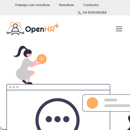
Trabaja con nosotros
Nosotros
Contacto
34 919049286