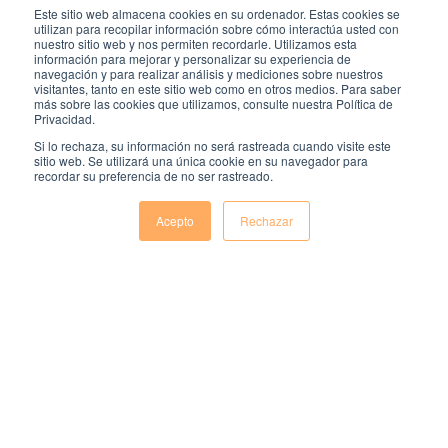
allá de garantizar la correcta información, la
Este sitio web almacena cookies en su ordenador. Estas cookies se
utilizan para recopilar información sobre cómo interactúa usted con
motivación de los empleados y conversación entre
nuestro sitio web y nos permiten recordarle. Utilizamos esta
ellos, facilita la comprensión e integración de todo el
información para mejorar y personalizar su experiencia de
personal con respecto a la filosofía empresarial. Una
navegación y para realizar análisis y mediciones sobre nuestros
visitantes, tanto en este sitio web como en otros medios. Para saber
empresa que se comunica con eficiencia en su
más sobre las cookies que utilizamos, consulte nuestra Política de
interior proyecta una excelente comunicación al
Privacidad.
exterior.
Si lo rechaza, su información no será rastreada cuando visite este
sitio web. Se utilizará una única cookie en su navegador para
recordar su preferencia de no ser rastreado.
¿Quieres saber más del software
de comunicación interna de
Acepto
Rechazar
OpenHR?
Comentarios