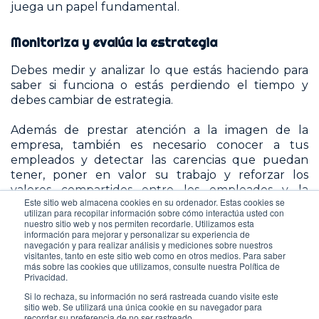
juega un papel fundamental.
Monitoriza y evalúa la estrategia
Debes medir y analizar lo que estás haciendo para
saber si funciona o estás perdiendo el tiempo y
debes cambiar de estrategia.
Además de prestar atención a la imagen de la
empresa, también es necesario conocer a tus
empleados y detectar las carencias que puedan
tener, poner en valor su trabajo y reforzar los
valores compartidos entre los empleados y la
Este sitio web almacena cookies en su ordenador. Estas cookies se
empresa.
utilizan para recopilar información sobre cómo interactúa usted con
nuestro sitio web y nos permiten recordarle. Utilizamos esta
información para mejorar y personalizar su experiencia de
Las evaluaciones del desempeño pueden servirnos
navegación y para realizar análisis y mediciones sobre nuestros
como un buen medidor para conocer si estas
visitantes, tanto en este sitio web como en otros medios. Para saber
iniciativas están impactando positivamente al
más sobre las cookies que utilizamos, consulte nuestra Política de
Privacidad.
empleado.
Si lo rechaza, su información no será rastreada cuando visite este
sitio web. Se utilizará una única cookie en su navegador para
recordar su preferencia de no ser rastreado.