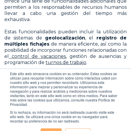
ofrece una serie de funcionalidades adicionales que
permiten a los responsables de recursos humanos
llevar a cabo una gestión del tiempo más
exhaustiva.
Estas funcionalidades pueden incluir la utilización
de sistemas de
geolocalización
, el
registro de
múltiples fichajes
de manera eficiente, así como la
posibilidad de incorporar funciones relacionadas con
el
control de vacaciones
, gestión de ausencias y
programación de
turnos de trabajo
.
Este sitio web almacena cookies en su ordenador. Estas cookies se
De esta manera, el encargado de gestionar el
utilizan para recopilar información sobre cómo interactúa usted con
tiempo puede simplificar, analizar y verificar los
nuestro sitio web y nos permiten recordarle. Utilizamos esta
información para mejorar y personalizar su experiencia de
registros de los empleados, lo que facilita la toma de
navegación y para realizar análisis y mediciones sobre nuestros
decisiones informadas y la optimización de la gestión
visitantes, tanto en este sitio web como en otros medios. Para saber
del tiempo laboral de la empresa.
más sobre las cookies que utilizamos, consulte nuestra Política de
Privacidad.
Si lo rechaza, su información no será rastreada cuando visite este
sitio web. Se utilizará una única cookie en su navegador para
recordar su preferencia de no ser rastreado.