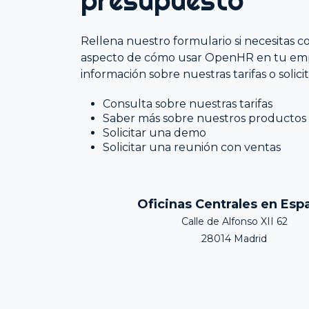
presupuesto
Encuestas de Recursos Humanos
Soluciones de Nómina
Rellena nuestro formulario si necesitas c
aspecto de cómo usar OpenHR en tu em
información sobre nuestras tarifas o solic
Consulta sobre nuestras tarifas
Saber más sobre nuestros productos
Solicitar una demo
Solicitar una reunión con ventas
Oficinas Centrales en Esp
Calle de Alfonso XII 62
28014 Madrid