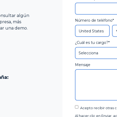
Plan de I
onsultar algún
Número de teléfono
*
presa, más
itar una demo.
¿Cuál es tu cargo?
*
Mensaje
aña:
Acepto recibir otras
Al hacer clic en Enviar