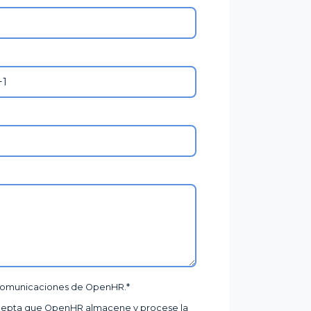
gualdad
 comunicaciones de OpenHR.
*
, acepta que OpenHR almacene y procese la