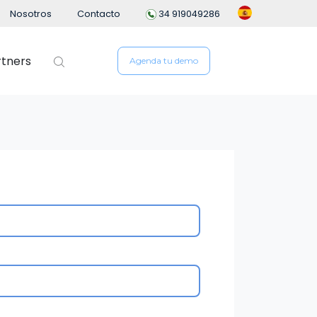
Nosotros
Contacto
34 919049286
rtners
Agenda tu demo
 de personal
People Analytics
ng
n de empleados
io
ón del Desempeño
e Gastos
n Flexible