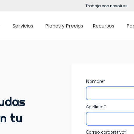
Trabaja con nosotros
e
Servicios
Planes y Precios
Recursos
Pa
Implementación
Blog
Soporte
Eventos
Control Horario
Selección
OpenHR Academy
Podcast
Gestión de Turnos
Onboardi
Nombre
*
Seguridad
Guías y Ebooks
Partes de trabajo y Gestión de tareas
Formació
Integración
Casos de Estud
dudas
Evaluaci
Apellidos
*
Outsourcing de Nómina
n tu
Gestión d
Retribució
Correo corporativo
*