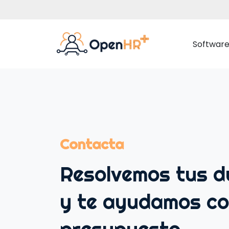
Softwar
Datos Empleados
Gestión Documental
Contacta
Organigrama Corporativo
Resolvemos tus 
Comunicación Interna
y te ayudamos co
Portal del Empleado
Ausencias y Vacaciones