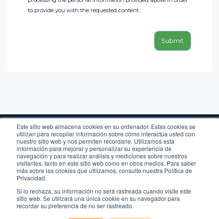
to provide you with the requested content.
Este sitio web almacena cookies en su ordenador. Estas cookies se
utilizan para recopilar información sobre cómo interactúa usted con
nuestro sitio web y nos permiten recordarle. Utilizamos esta
información para mejorar y personalizar su experiencia de
navegación y para realizar análisis y mediciones sobre nuestros
visitantes, tanto en este sitio web como en otros medios. Para saber
Legal
más sobre las cookies que utilizamos, consulte nuestra Política de
Privacidad
Privacidad.
Cookies
Si lo rechaza, su información no será rastreada cuando visite este
Newsletter
sitio web. Se utilizará una única cookie en su navegador para
Calle Alfonso XII, 62. Madrid 28014
recordar su preferencia de no ser rastreado.