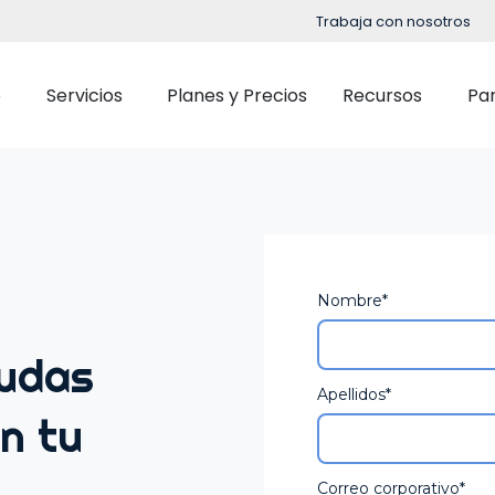
Trabaja con nosotros
e
Servicios
Planes y Precios
Recursos
Pa
Implementación
Blog
Soporte
Eventos
Control Horario
Selección
OpenHR Academy
Podcast
Gestión de Turnos
Onboardi
Nombre
*
Seguridad
Guías y Ebooks
Partes de trabajo y Gestión de tareas
Formació
Integración
Casos de Estud
dudas
Evaluaci
Apellidos
*
Outsourcing de Nómina
n tu
Gestión d
Retribució
Correo corporativo
*