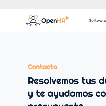
Softwar
Datos Empleados
Gestión Documental
Contacta
Organigrama Corporativo
Resolvemos tus 
Comunicación Interna
y te ayudamos co
Portal del Empleado
Ausencias y Vacaciones