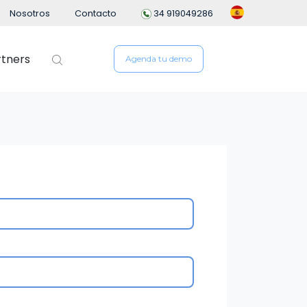
Nosotros
Contacto
34 919049286
rtners
Agenda tu demo
 de personal
People Analytics
ng
n de empleados
io
ón del Desempeño
e Gastos
n Flexible