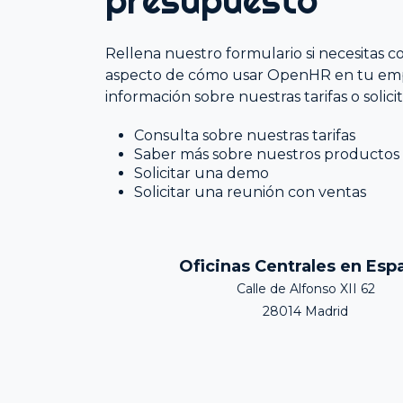
presupuesto
Encuestas de Recursos Humanos
Soluciones de Nómina
Rellena nuestro formulario si necesitas c
aspecto de cómo usar OpenHR en tu em
información sobre nuestras tarifas o solic
Consulta sobre nuestras tarifas
Saber más sobre nuestros productos
Solicitar una demo
Solicitar una reunión con ventas
Oficinas Centrales en Esp
Calle de Alfonso XII 62
28014 Madrid