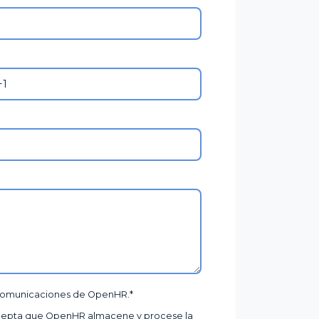
gualdad
 comunicaciones de OpenHR.
*
, acepta que OpenHR almacene y procese la