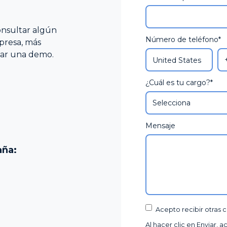
Plan de I
onsultar algún
Número de teléfono
*
presa, más
itar una demo.
¿Cuál es tu cargo?
*
Mensaje
aña:
Acepto recibir otras
Al hacer clic en Enviar