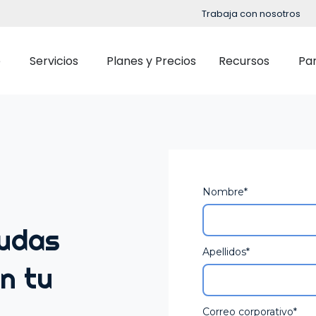
Trabaja con nosotros
e
Servicios
Planes y Precios
Recursos
Pa
Implementación
Blog
Soporte
Eventos
Control Horario
Selección
OpenHR Academy
Podcast
Gestión de Turnos
Onboardi
Nombre
*
Seguridad
Guías y Ebooks
Partes de trabajo y Gestión de tareas
Formació
Integración
Casos de Estud
dudas
Evaluaci
Apellidos
*
Outsourcing de Nómina
n tu
Gestión d
Retribució
Correo corporativo
*