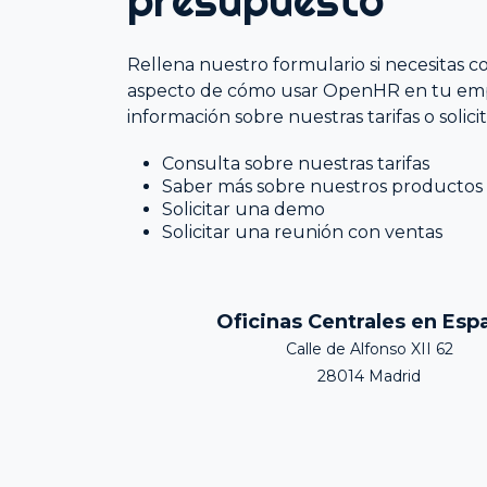
presupuesto
Encuestas de Recursos Humanos
Soluciones de Nómina
Rellena nuestro formulario si necesitas c
aspecto de cómo usar OpenHR en tu em
información sobre nuestras tarifas o solic
Consulta sobre nuestras tarifas
Saber más sobre nuestros productos
Solicitar una demo
Solicitar una reunión con ventas
Oficinas Centrales en Esp
Calle de Alfonso XII 62
28014 Madrid