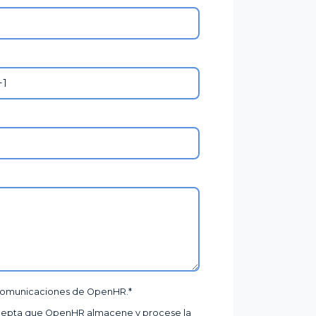
gualdad
 comunicaciones de OpenHR.
*
, acepta que OpenHR almacene y procese la