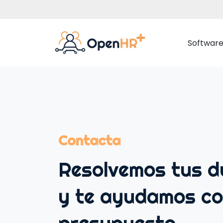
Softwar
Datos Empleados
Gestión Documental
Contacta
Organigrama Corporativo
Resolvemos tus 
Comunicación Interna
y te ayudamos co
Portal del Empleado
Ausencias y Vacaciones