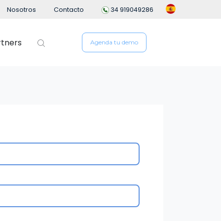
Nosotros
Contacto
34 919049286
rtners
Agenda tu demo
 de personal
People Analytics
ng
n de empleados
io
ón del Desempeño
e Gastos
n Flexible