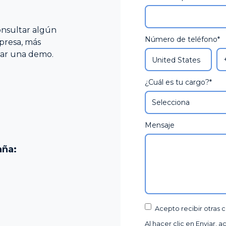
Plan de I
onsultar algún
Número de teléfono
*
presa, más
itar una demo.
¿Cuál es tu cargo?
*
Mensaje
aña:
Acepto recibir otras
Al hacer clic en Enviar