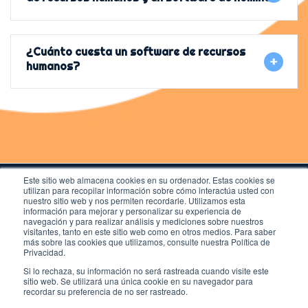
¿Cuánto cuesta un software de recursos
humanos?
Este sitio web almacena cookies en su ordenador. Estas cookies se
utilizan para recopilar información sobre cómo interactúa usted con
nuestro sitio web y nos permiten recordarle. Utilizamos esta
información para mejorar y personalizar su experiencia de
navegación y para realizar análisis y mediciones sobre nuestros
visitantes, tanto en este sitio web como en otros medios. Para saber
Legal
más sobre las cookies que utilizamos, consulte nuestra Política de
Privacidad
Privacidad.
Cookies
Si lo rechaza, su información no será rastreada cuando visite este
Newsletter
sitio web. Se utilizará una única cookie en su navegador para
Calle Alfonso XII, 62. Madrid 28014
recordar su preferencia de no ser rastreado.