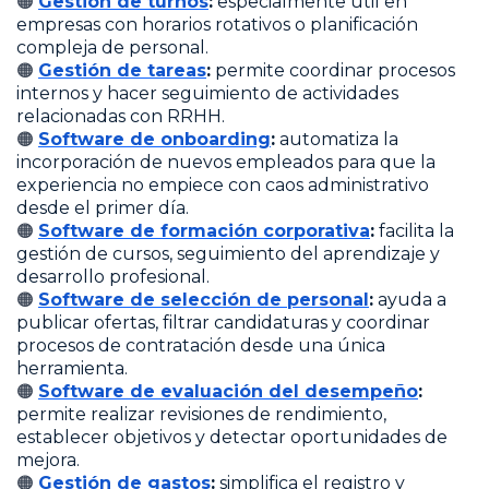
🟠
Gestión de turnos
:
especialmente útil en
empresas con horarios rotativos o planificación
compleja de personal.
🟠
Gestión de tareas
:
permite coordinar procesos
internos y hacer seguimiento de actividades
relacionadas con RRHH.
🟠
Software de onboarding
:
automatiza la
incorporación de nuevos empleados para que la
experiencia no empiece con caos administrativo
desde el primer día.
🟠
Software de formación corporativa
:
facilita la
gestión de cursos, seguimiento del aprendizaje y
desarrollo profesional.
🟠
Software de selección de personal
:
ayuda a
publicar ofertas, filtrar candidaturas y coordinar
procesos de contratación desde una única
herramienta.
🟠
Software de evaluación del desempeño
:
permite realizar revisiones de rendimiento,
establecer objetivos y detectar oportunidades de
mejora.
🟠
Gestión de gastos
:
simplifica el registro y