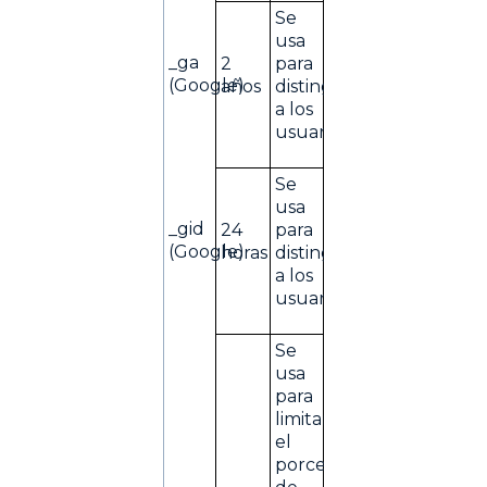
Se
usa
_ga
2
para
(Google)
años
distinguir
a los
usuarios.
Se
usa
_gid
24
para
(Google)
horas
distinguir
a los
usuarios.
Se
usa
para
limitar
el
porcentaje