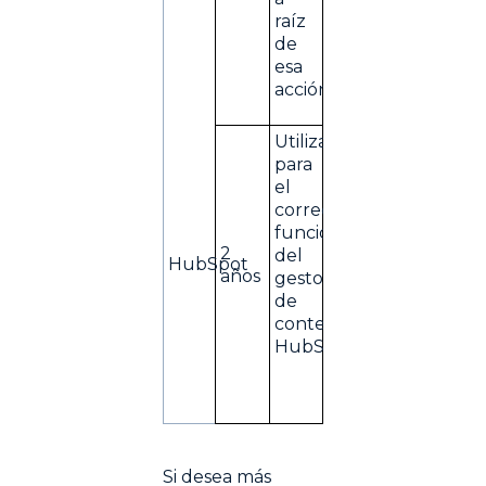
raíz
de
esa
acción.
Utilizado
para
el
correcto
funcionamiento
2
del
HubSpot
años
gestor
de
contenido
HubSpot.
Si desea más